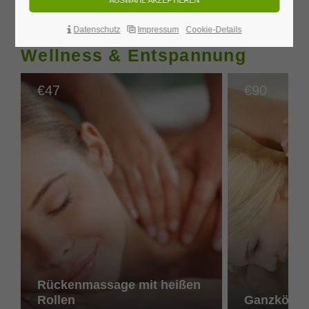
pure Entspannung.
Datenschutz
Impressum
Cookie-Details
Wellness & Entspannung
47
90
€
€
Rückenmassage mit heißen
Rollen
Ganzkörpe