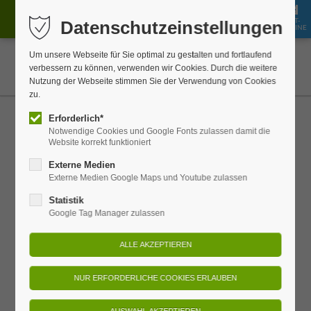
GUT-
Datenschutzeinstellungen
JOBS
BUCHEN
SHOP
SCHEINE
Um unsere Webseite für Sie optimal zu gestalten und fortlaufend
verbessern zu können, verwenden wir Cookies. Durch die weitere
Nutzung der Webseite stimmen Sie der Verwendung von Cookies
zu.
Erforderlich*
Wellness & Entspannung
Notwendige Cookies und Google Fonts zulassen damit die
Website korrekt funktioniert
Ihre Auszeit für Entspannung und
Externe Medien
Wohlbefinden
Externe Medien Google Maps und Youtube zulassen
Statistik
Google Tag Manager zulassen
Tauchen Sie ein in eine Welt der Ruhe und Erholung. Unsere
Massagen sind darauf ausgerichtet, Ihnen tiefe Entspannung,
neues Wohlbefinden und Momente des Loslassens zu
schenken. Lassen Sie den Alltag hinter sich und genießen Sie
individuelle Behandlungen, die Körper und Geist in Einklang
bringen. Gönnen Sie sich eine Auszeit, die Ihnen Kraft und
innere Balance schenkt – für nachhaltiges Wohlgefühl und